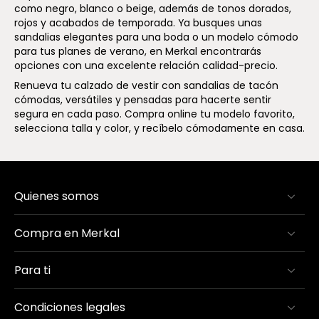
como negro, blanco o beige, además de tonos dorados,
rojos y acabados de temporada. Ya busques unas
sandalias elegantes para una boda o un modelo cómodo
para tus planes de verano, en Merkal encontrarás
opciones con una excelente relación calidad-precio.
Renueva tu calzado de vestir con sandalias de tacón
cómodas, versátiles y pensadas para hacerte sentir
segura en cada paso. Compra online tu modelo favorito,
selecciona talla y color, y recíbelo cómodamente en casa.
Quienes somos
Compra en Merkal
Para ti
Condiciones legales