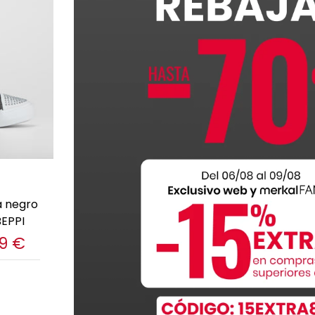
es
a negro
BEPPI
9 €