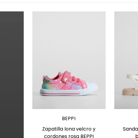
Elige opciones
E
BEPPI
Zapatilla lona velcro y
Sandal
cordones rosa BEPPI
b