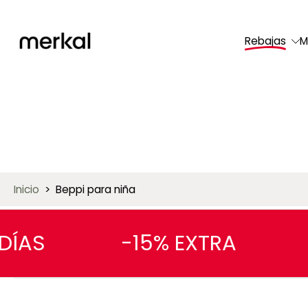
saltar
al
Rebajas
M
contenido
Inicio
>
Beppi para niña
AS
-15% EXTRA