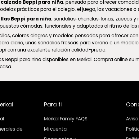
e
calzado Beppi para niña
, pensada para ofrecer comodida
 modelos prácticos para el colegio, el juego, las vacaciones 
llas Beppi para niña
, sandalias, chanclas, lonas, zuecos y
puestas cómodas, funcionales y adaptadas al ritmo de la
illos, colores alegres y modelos pensados para ofrecer conf
ra diario, unas sandalias frescas para verano o un modelo 
pi con una excelente relación calidad-precio.
 Beppi para niña disponibles en Merkal. Compra online su mo
casa.
erkal
Para ti
Cond
al
Merkal Family FAQS
Aviso
erales de
Mi cuenta
Polít