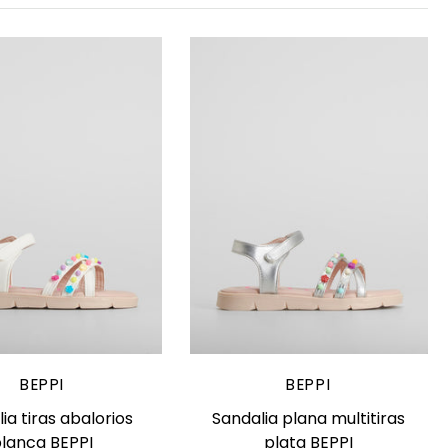
lige opciones
Elige opciones
BEPPI
BEPPI
ia tiras abalorios
Sandalia plana multitiras
lanca BEPPI
plata BEPPI