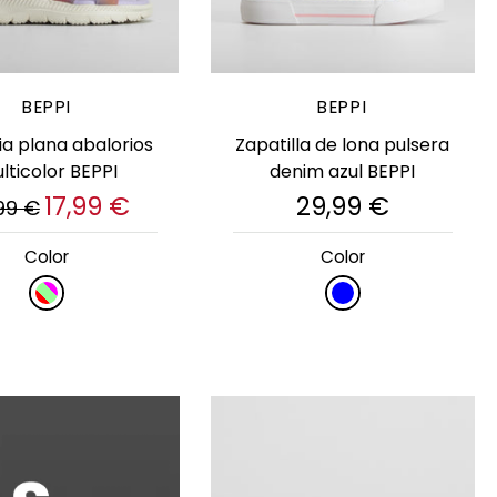
lige opciones
Elige opciones
BEPPI
BEPPI
ia plana abalorios
Zapatilla de lona pulsera
lticolor BEPPI
denim azul BEPPI
17,99 €
29,99 €
99 €
Color
Color