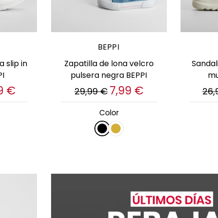
es
Elige opciones
E
BEPPI
 slip in
Zapatilla de lona velcro
Sandal
PI
pulsera negra BEPPI
mu
9 €
7,99 €
29,99 €
26,
Color