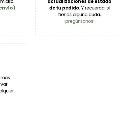
micilio
actualizaciones de estado
envío).
de tu pedido
. Y recuerda: si
tienes alguna duda,
¡pregúntanos!
a más
rvar
alquier