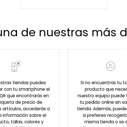
na de nuestras más de
estras tiendas puedes
Si no encuentras tu tal
r con tu smartphone el
producto que neces
 QR que encontrarás en
nuestro equipo puede 
tiqueta de precio de
tu pedido online sin sal
s artículos, accederás a
tienda. Además, puedes
a información sobre el
si prefieres recogerlo
cto, tallas, colores y
misma tienda o se 