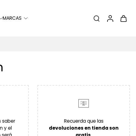
MARCAS
m
s saber
Recuerda que las
n y el
devoluciones en tienda son
 será
gratis
.