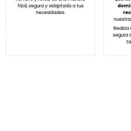
fácil, segura y adaptada a tus
domic
necesidades.
re
nuestr
Realiza 
segura d
ta