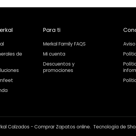
erkal
Para ti
Cond
al
Merkal Family FAQS
Aviso
erales de
Mi cuenta
Polít
Descuentos y
Polít
luciones
promociones
infor
mfeet
Polít
enda
kal Calzados - Comprar Zapatos online
.
Tecnología de Sho