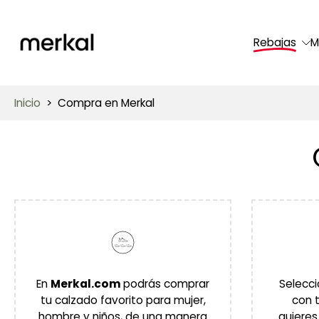
saltar
al
Rebajas
M
contenido
Inicio
>
Compra en Merkal
En
Merkal.com
podrás comprar
Selecci
tu calzado favorito para mujer,
con 
hombre y niños, de una manera
quieres