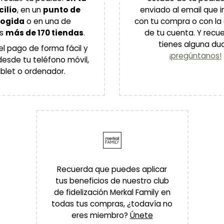
ilio
, en un
punto de
enviado al email que i
cogida
o en una de
con tu compra o con la
as
más de 170 tiendas
.
de tu cuenta. Y recue
tienes alguna du
el pago de forma fácil y
¡pregúntanos!
esde tu teléfono móvil,
blet o ordenador.
Recuerda que puedes aplicar
tus beneficios de nuestro club
de fidelización Merkal Family en
todas tus compras, ¿todavía no
eres miembro?
Únete