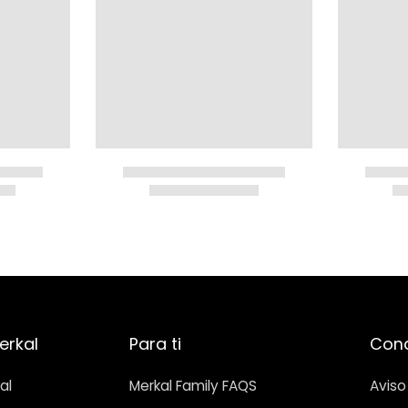
erkal
Para ti
Cond
al
Merkal Family FAQS
Aviso