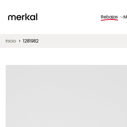
saltar
al
Rebajas
M
contenido
Inicio
>
1281982
Saltar
a
información
del
producto