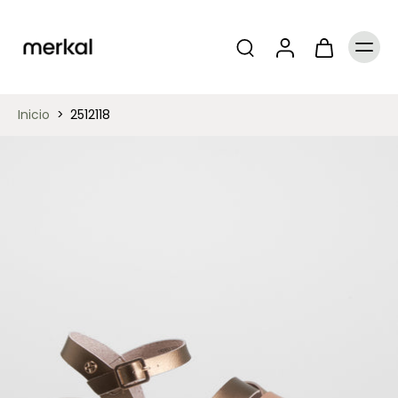
Inicio
>
2512118