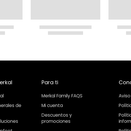
erkal
Para ti
Cond
al
Merkal Family FAQS
Aviso
erales de
Mi cuenta
Polít
Descuentos y
Polít
luciones
promociones
infor
mfeet
Polít