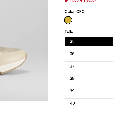
Poco en stock
Color:
ORO
Talla
35
36
37
38
39
40