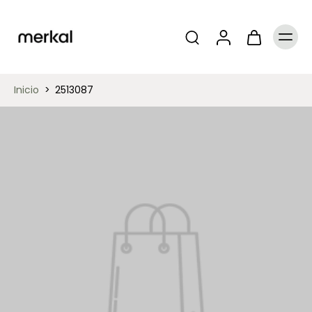
Inicio
>
2513087