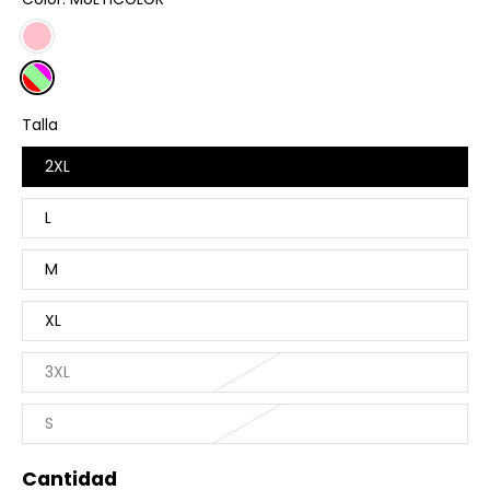
Talla
2XL
L
M
XL
3XL
S
Cantidad