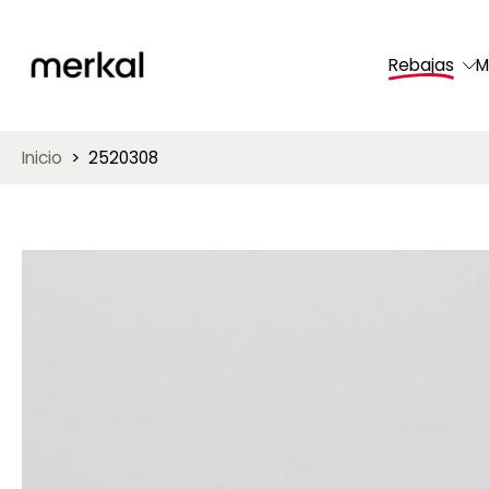
saltar
al
Rebajas
M
contenido
Inicio
>
2520308
Saltar
a
información
del
producto