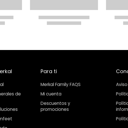
erkal
Para ti
Cond
al
Merkal Family FAQS
Aviso
erales de
Mi cuenta
Polít
Descuentos y
Polít
luciones
promociones
infor
mfeet
Polít