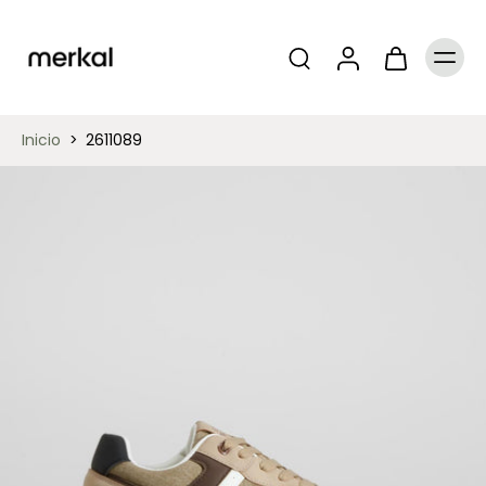
Inicio
>
2611089