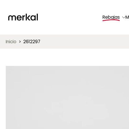
saltar
al
Rebajas
M
contenido
Inicio
>
2612297
Saltar
a
información
del
producto