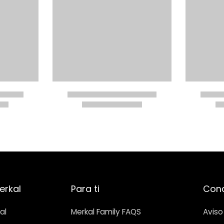
erkal
Para ti
Cond
al
Merkal Family FAQS
Aviso