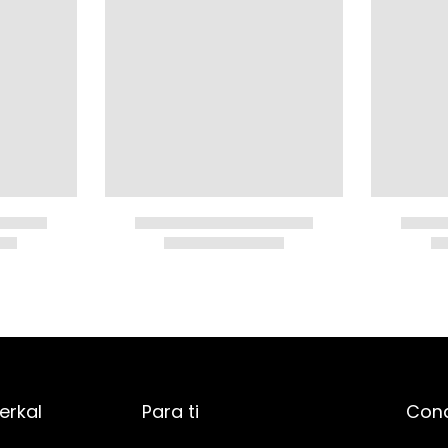
erkal
Para ti
Cond