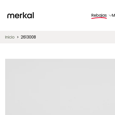
saltar
al
Rebajas
M
contenido
Inicio
>
2613008
Saltar
a
información
del
producto