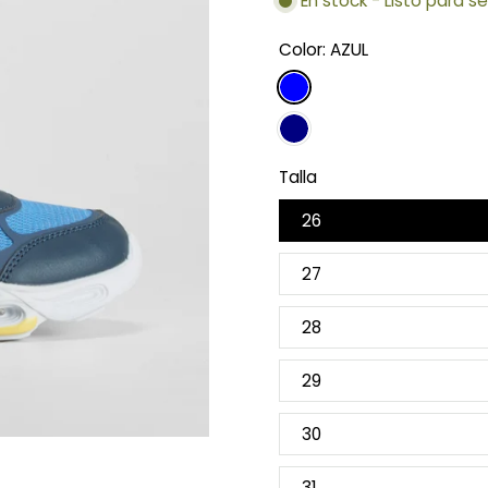
En stock - Listo para s
Color:
AZUL
Talla
26
27
28
29
30
31