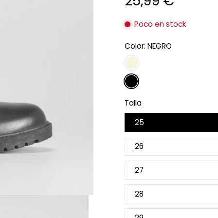
25,99 €
Poco en stock
Color:
NEGRO
Talla
25
26
27
28
29