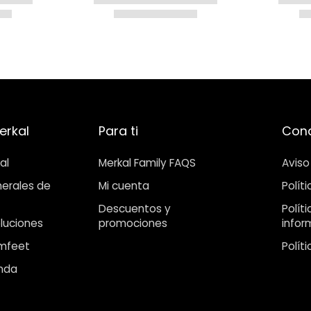
erkal
Para ti
Cond
al
Merkal Family FAQS
Aviso
erales de
Mi cuenta
Polít
Descuentos y
Polít
luciones
promociones
infor
mfeet
Polít
enda