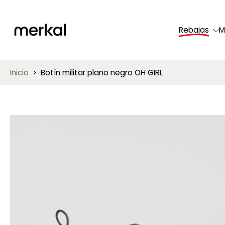
saltar
al
Rebajas
M
contenido
Inicio
>
Botín militar plano negro OH GIRL
Saltar
a
información
del
producto