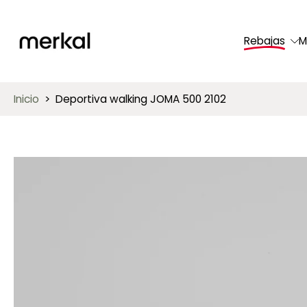
saltar
al
Rebajas
M
contenido
Inicio
>
Deportiva walking JOMA 500 2102
Saltar
a
información
del
producto