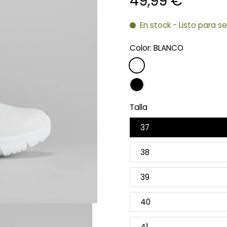
49,99 €
En stock - Listo para s
Color:
BLANCO
Talla
37
38
39
40
41