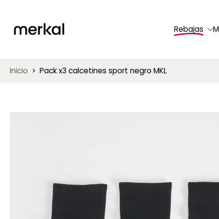
saltar
al
Rebajas
M
contenido
Inicio
>
Pack x3 calcetines sport negro MKL
Saltar
a
información
del
producto