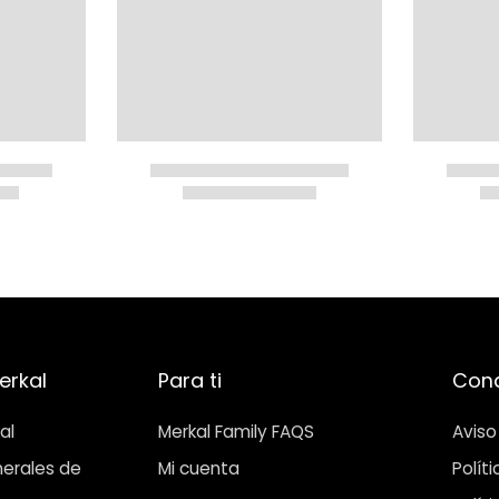
erkal
Para ti
Cond
al
Merkal Family FAQS
Aviso
erales de
Mi cuenta
Polít