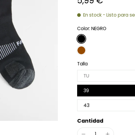
5,99 €
En stock - Listo para s
Color:
NEGRO
Talla
TU
39
43
Cantidad