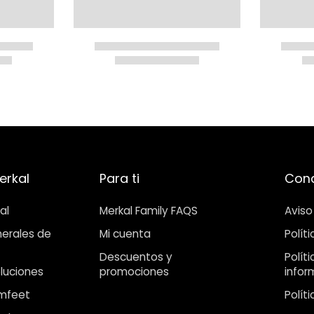
erkal
Para ti
Cond
al
Merkal Family FAQS
Aviso
erales de
Mi cuenta
Polít
Descuentos y
Polít
luciones
promociones
infor
mfeet
Polít