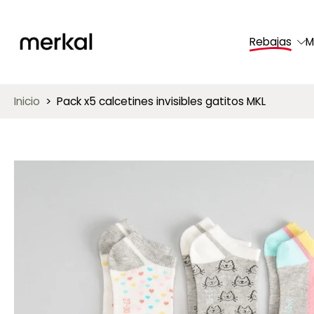
saltar
al
Rebajas
M
contenido
Inicio
>
Pack x5 calcetines invisibles gatitos MKL
Saltar
a
información
del
producto