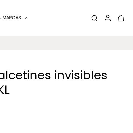
MARCAS
lcetines invisibles
KL