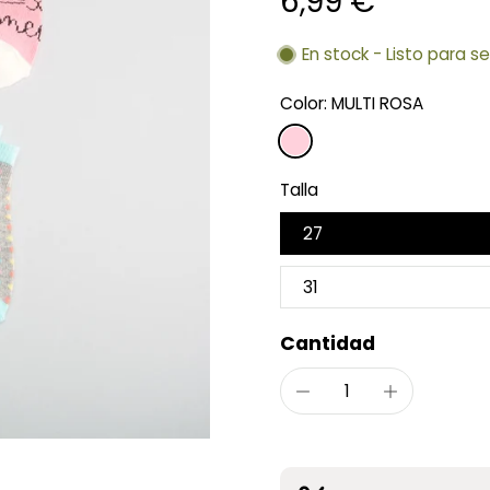
6,99 €
En stock - Listo para s
Color:
MULTI ROSA
Talla
27
31
Cantidad