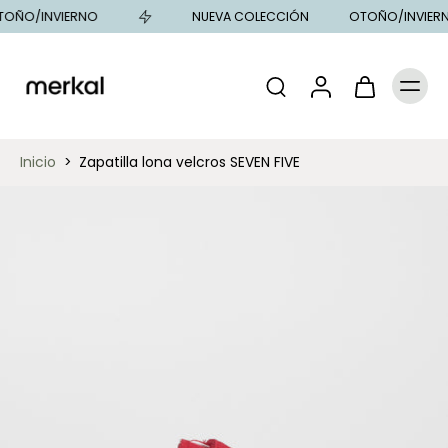
OÑO/INVIERNO
NUEVA COLECCIÓN
OTOÑO/INVIERN
Inicio
>
Zapatilla lona velcros SEVEN FIVE