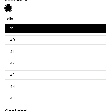
Talla
39
40
41
42
43
44
45
Cantidad